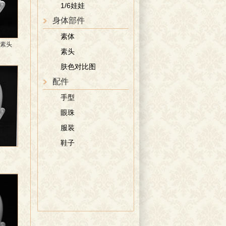
1/6娃娃
身体部件
素体
）素头
素头
肤色对比图
配件
手型
眼珠
服装
鞋子