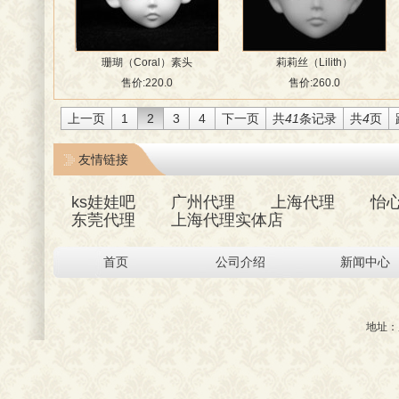
珊瑚（Coral）素头
莉莉丝（Lilith）
售价:220.0
售价:260.0
上一页
1
2
3
4
下一页
共
41
条记录
共
4
页
友情链接
ks娃娃吧
广州代理
上海代理
怡
东莞代理
上海代理实体店
首页
公司介绍
新闻中心
地址：